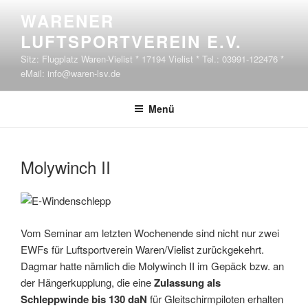
Zum Inhalt springen
WARENER
LUFTSPORTVEREIN E.V.
Sitz: Flugplatz Waren-Vielist * 17194 Vielist * Tel.: 03991-122476 *
eMail: info@waren-lsv.de
Menü
VERÖFFENTLICHT AM
Molywinch II
Vom Seminar am letzten Wochenende sind nicht nur zwei
EWFs für Luftsportverein Waren/Vielist zurückgekehrt.
Dagmar hatte nämlich die Molywinch II im Gepäck bzw. an
der Hängerkupplung, die eine
Zulassung als
Schleppwinde bis 130 daN
für Gleitschirmpiloten erhalten