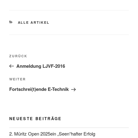
KATEGORIEN
ALLE ARTIKEL
Beitragsnavigation
Vorheriger Beitrag
ZURÜCK
Anmeldung LJVF-2016
Nächster Beitrag
WEITER
Fortschrei(t)ende E-Technik
NEUESTE BEITRÄGE
2. Müritz Open 2025ein „Seen“hafter Erfolg