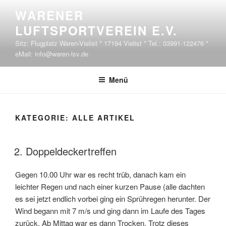
Zum Inhalt springen
WARENER
LUFTSPORTVEREIN E.V.
Sitz: Flugplatz Waren-Vielist * 17194 Vielist * Tel.: 03991-122476 *
eMail: info@waren-lsv.de
Menü
KATEGORIE:
ALLE ARTIKEL
VERÖFFENTLICHT AM
2. Doppeldeckertreffen
Gegen 10.00 Uhr war es recht trüb, danach kam ein
leichter Regen und nach einer kurzen Pause (alle dachten
es sei jetzt endlich vorbei ging ein Sprühregen herunter. Der
Wind begann mit 7 m/s und ging dann im Laufe des Tages
zurück. Ab Mittag war es dann Trocken. Trotz dieses