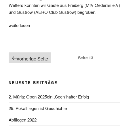
Wetters konnten wir Gäste aus Freiberg (MfV Oederan e.V)
und Güstrow (AERO Club Güstrow) begrüßen.
„2. Doppeldeckertreffen“
weiterlesen
Seitennummerierung der Beiträge
Seite
13
Vorherige Seite
NEUESTE BEITRÄGE
2. Müritz Open 2025ein „Seen“hafter Erfolg
29. Pokalfliegen ist Geschichte
Abfliegen 2022