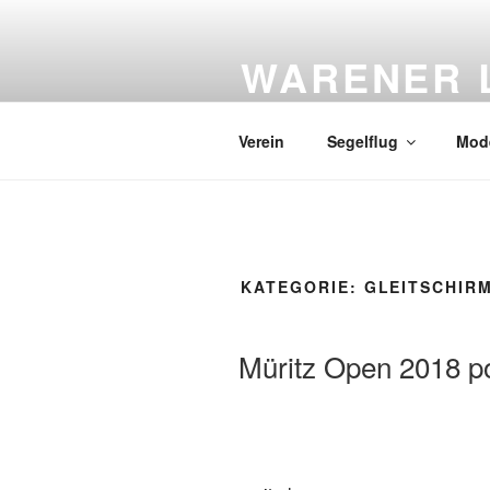
Zum Inhalt springen
WARENER L
Sitz: Flugplatz Waren-Vielist * 
Verein
Segelflug
Mode
KATEGORIE:
GLEITSCHIR
VERÖFFENTLICHT AM
Müritz Open 2018 p