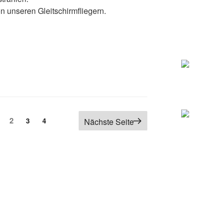
n unseren Gleitschirmfliegern.
er“
 der Beiträge
Seite
ite
2
Seite
Seite
3
4
Nächste Seite