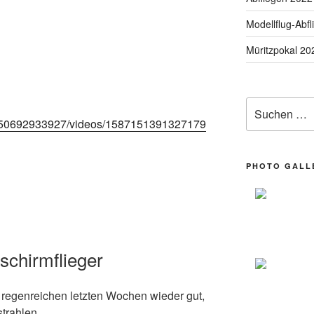
Molywinch“
Modellflug-Abf
Müritzpokal 20
Suchen nach:
7750692933927/videos/1587151391327179
PHOTO GALL
schirmflieger
regenreichen letzten Wochen wieder gut,
trahlen.