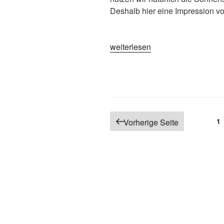
Deshalb hier eine Impression vo
„Impression der Gleitschirmflieg
weiterlesen
Seitennummerierung
Se
1
Vorherige Seite