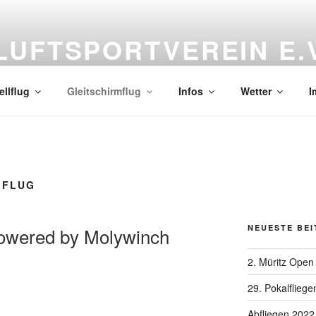
UFTSPORTVEREIN E.V
17194 Vielist * Tel.: 03991-122476 * eMail: info@waren-lsv.de
llflug
Gleitschirmflug
Infos
Wetter
I
MFLUG
NEUESTE BE
owered by Molywinch
2. Müritz Open
29. Pokalfliege
Abfliegen 2022