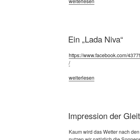
„Müritz Open 2018 powered by 
weiterlesen
VERÖFFENTLICHT AM
Ein „Lada Niva“
https://www.facebook.com/43
/
„Ein „Lada Niva““
weiterlesen
VERÖFFENTLICHT AM
Impression der Gleit
Kaum wird das Wetter nach den 
nutzen wir natürlich die Sonnens