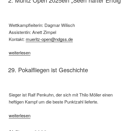
2. Müritz Open 2025ein „Seen“hafter Erfolg
Wettkampfleiterin: Dagmar Wilisch
Assistentin: Anett Zimpel
Kontakt:
mueritz-open@ndgss.de
„2. Müritz Open 2025ein „Seen“hafter Erfolg“
weiterlesen
VERÖFFENTLICHT AM
29. Pokalfliegen ist Geschichte
Sieger ist Ralf Penkuhn, der sich mit Thilo Möller einen
heftigen Kampf um die beste Punktzahl lieferte.
„29. Pokalfliegen ist Geschichte“
weiterlesen
VERÖFFENTLICHT AM