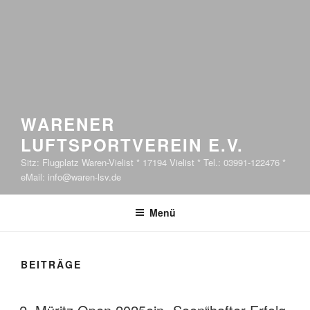
WARENER
LUFTSPORTVEREIN E.V.
Sitz: Flugplatz Waren-Vielist * 17194 Vielist * Tel.: 03991-122476 *
eMail: info@waren-lsv.de
Menü
BEITRÄGE
VERÖFFENTLICHT AM