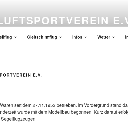
UFTSPORTVEREIN E.V
17194 Vielist * Tel.: 03991-122476 * eMail: info@waren-lsv.de
llflug
Gleitschirmflug
Infos
Wetter
I
PORTVEREIN E.V.
n Waren seit dem 27.11.1952 betrieben. Im Vordergrund stand d
ünderzeit wurde mit dem Modellbau begonnen. Kurz darauf erfol
n Segelflugzeugen.