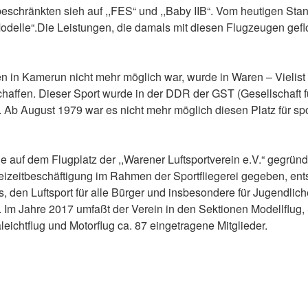
eschränkten sieh auf ,,FES“ und ,,Baby IIB“. Vom heutigen Sta
 Modelle“.Die Leistungen, die damals mit diesen Flugzeugen gef
 in Kamerun nicht mehr möglich war, wurde in Waren – Vielist
chaffen. Dieser Sport wurde in der DDR der GST (Gesellschaft f
 Ab August 1979 war es nicht mehr möglich diesen Platz für spo
 auf dem Flugplatz der ,,Warener Luftsportverein e.V.“ gegründ
eizeitbeschäftigung im Rahmen der Sportfliegerei gegeben, e
, den Luftsport für alle Bürger und insbesondere für Jugendlich
. Im Jahre 2017 umfaßt der Verein in den Sektionen Modellflug, 
aleichtflug und Motorflug ca. 87 eingetragene Mitglieder.