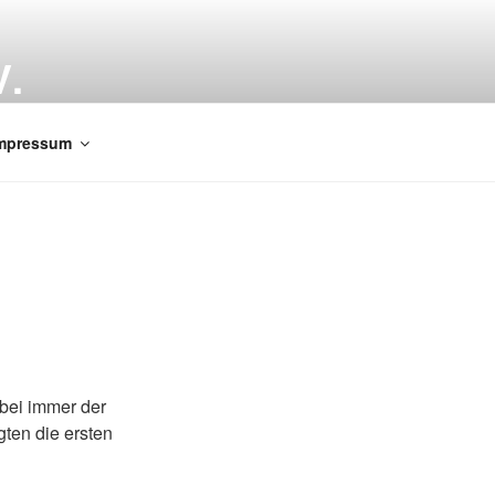
.
mpressum
abei immer der
gten die ersten