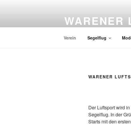
Zum Inhalt springen
WARENER L
Sitz: Flugplatz Waren-Vielist * 
Verein
Segelflug
Mode
WARENER LUFTS
Der Luftsport wird i
Segelflug. In der Gr
Starts mit den erste