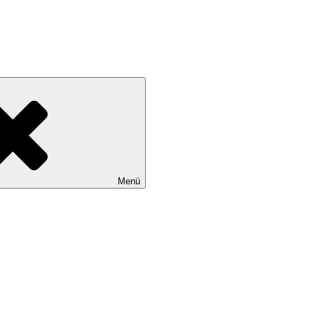
* eMail: info@waren-lsv.de
Menü