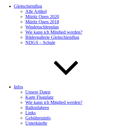
Gleitschirmflug
Alle Artikel
Müritz Open 2020
Müritz Open 2018
Windenschlepplan
Wie kann ich Mitglied werden?
Bildergallerie Gleitschirmflug
NDGS – Schule
Infos
Unsere Daten
Karte Flugplatz
Wie kann ich Mitglied werden?
Ballonfahren
Links
Gebühreninfo
Unterkünfte