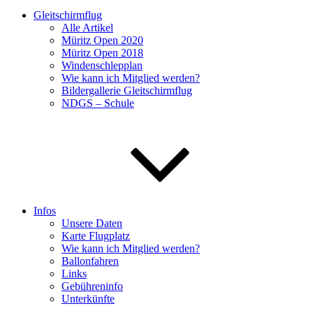
Gleitschirmflug
Alle Artikel
Müritz Open 2020
Müritz Open 2018
Windenschlepplan
Wie kann ich Mitglied werden?
Bildergallerie Gleitschirmflug
NDGS – Schule
Infos
Unsere Daten
Karte Flugplatz
Wie kann ich Mitglied werden?
Ballonfahren
Links
Gebühreninfo
Unterkünfte