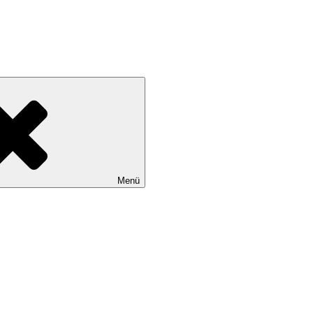
* eMail: info@waren-lsv.de
Menü