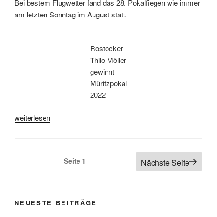
Bei bestem Flugwetter fand das 28. Pokalfiegen wie immer
am letzten Sonntag im August statt.
Rostocker
Thilo Möller
gewinnt
Müritzpokal
2022
„Müritzpokal 2022“
weiterlesen
Seitennummerierung der Beiträge
Seite
1
Nächste Seite
NEUESTE BEITRÄGE