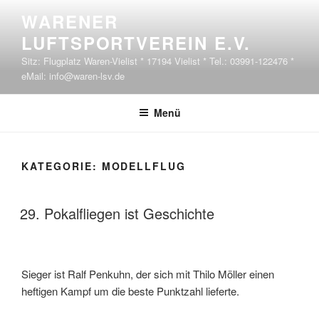
Zum Inhalt springen
WARENER
LUFTSPORTVEREIN E.V.
Sitz: Flugplatz Waren-Vielist * 17194 Vielist * Tel.: 03991-122476 *
eMail: info@waren-lsv.de
Menü
KATEGORIE:
MODELLFLUG
VERÖFFENTLICHT AM
29. Pokalfliegen ist Geschichte
Sieger ist Ralf Penkuhn, der sich mit Thilo Möller einen
heftigen Kampf um die beste Punktzahl lieferte.