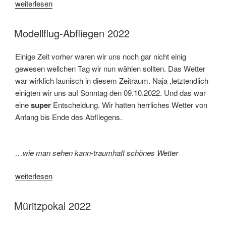
„29. Pokalfliegen ist Geschichte“
weiterlesen
VERÖFFENTLICHT AM
Modellflug-Abfliegen 2022
Einige Zeit vorher waren wir uns noch gar nicht einig
gewesen wellchen Tag wir nun wählen sollten. Das Wetter
war wirklich launisch in diesem Zeitraum. Naja ,letztendlich
einigten wir uns auf Sonntag den 09.10.2022. Und das war
eine
super
Entscheidung. Wir hatten herrliches Wetter von
Anfang bis Ende des Abfliegens.
…wie man sehen kann-traumhaft schönes Wetter
„Modellflug-Abfliegen 2022“
weiterlesen
VERÖFFENTLICHT AM
Müritzpokal 2022