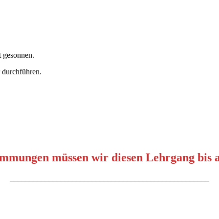
t gesonnen.
 durchführen.
immungen müssen wir diesen Lehrgang bis a
___________________________________________________