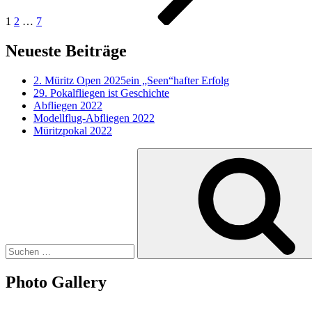
1
2
…
7
Neueste Beiträge
2. Müritz Open 2025ein „Seen“hafter Erfolg
29. Pokalfliegen ist Geschichte
Abfliegen 2022
Modellflug-Abfliegen 2022
Müritzpokal 2022
Suchen
nach:
Photo Gallery