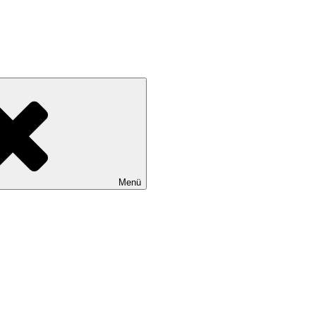
* eMail: info@waren-lsv.de
Menü