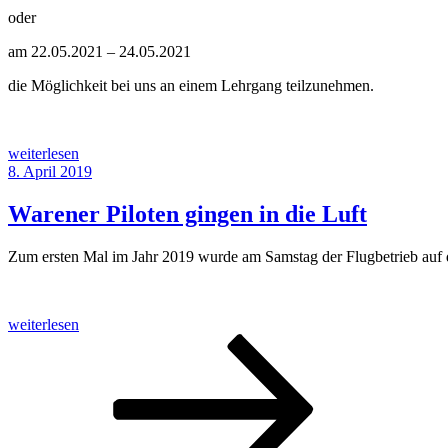
oder
am 22.05.2021 – 24.05.2021
die Möglichkeit bei uns an einem Lehrgang teilzunehmen.
„Frühjahrslehrgang
weiterlesen
2021“
Veröffentlicht
8. April 2019
am
Warener Piloten gingen in die Luft
Zum ersten Mal im Jahr 2019 wurde am Samstag der Flugbetrieb auf 
„Warener
weiterlesen
Piloten
Seitennummerierung
Seite
Seite
Seite
Nächste
gingen
Seite
der
in
die
Beiträge
Luft“