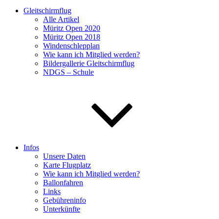
Gleitschirmflug
Alle Artikel
Müritz Open 2020
Müritz Open 2018
Windenschlepplan
Wie kann ich Mitglied werden?
Bildergallerie Gleitschirmflug
NDGS – Schule
Infos
Unsere Daten
Karte Flugplatz
Wie kann ich Mitglied werden?
Ballonfahren
Links
Gebühreninfo
Unterkünfte