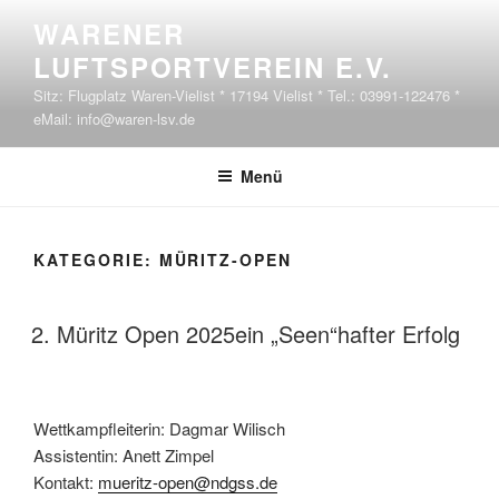
Zum Inhalt springen
WARENER
LUFTSPORTVEREIN E.V.
Sitz: Flugplatz Waren-Vielist * 17194 Vielist * Tel.: 03991-122476 *
eMail: info@waren-lsv.de
Menü
KATEGORIE:
MÜRITZ-OPEN
VERÖFFENTLICHT AM
2. Müritz Open 2025ein „Seen“hafter Erfolg
Wettkampfleiterin: Dagmar Wilisch
Assistentin: Anett Zimpel
Kontakt:
mueritz-open@ndgss.de