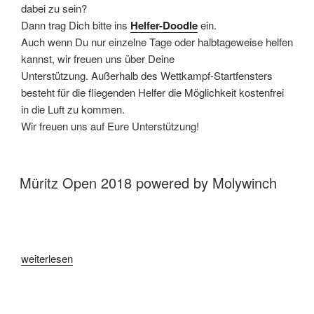
dabei zu sein?
Dann trag Dich bitte ins
Helfer-Doodle
ein.
Auch wenn Du nur einzelne Tage oder halbtageweise helfen
kannst, wir freuen uns über Deine
Unterstützung. Außerhalb des Wettkampf-Startfensters
besteht für die fliegenden Helfer die Möglichkeit kostenfrei
in die Luft zu kommen.
Wir freuen uns auf Eure Unterstützung!
VERÖFFENTLICHT AM
Müritz Open 2018 powered by Molywinch
„Müritz Open 2018 powered by Molywinch“
weiterlesen