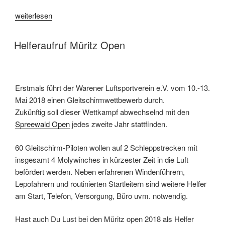
„2. Müritz Open 2025ein „Seen“hafter Erfolg“
weiterlesen
VERÖFFENTLICHT AM
Helferaufruf Müritz Open
Erstmals führt der Warener Luftsportverein e.V. vom 10.-13.
Mai 2018 einen Gleitschirmwettbewerb durch.
Zukünftig soll dieser Wettkampf abwechselnd mit den
Spreewald Open
jedes zweite Jahr stattfinden.
60 Gleitschirm-Piloten wollen auf 2 Schleppstrecken mit
insgesamt 4 Molywinches in kürzester Zeit in die Luft
befördert werden. Neben erfahrenen Windenführern,
Lepofahrern und routinierten Startleitern sind weitere Helfer
am Start, Telefon, Versorgung, Büro uvm. notwendig.
Hast auch Du Lust bei den Müritz open 2018 als Helfer