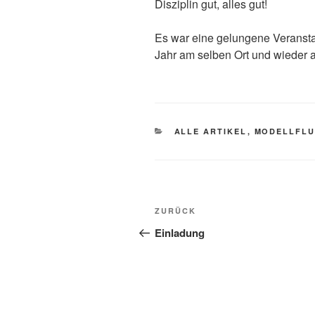
Disziplin gut, alles gut!
Es war eine gelungene Veranstal
Jahr am selben Ort und wieder 
KATEGORIEN
ALLE ARTIKEL
,
MODELLFL
Beitragsnavigation
Vorheriger Beitrag
ZURÜCK
Einladung