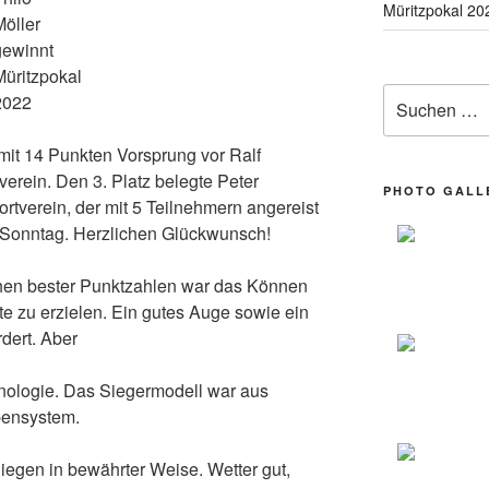
Müritzpokal 20
Möller
gewinnt
Müritzpokal
Suchen nach:
2022
mit 14 Punkten Vorsprung vor Ralf
erein. Den 3. Platz belegte Peter
PHOTO GALL
tverein, der mit 5 Teilnehmern angereist
 Sonntag. Herzlichen Glückwunsch!
chen bester Punktzahlen war das Können
e zu erzielen. Ein gutes Auge sowie ein
dert. Aber
hnologie. Das Siegermodell war aus
pensystem.
liegen in bewährter Weise. Wetter gut,