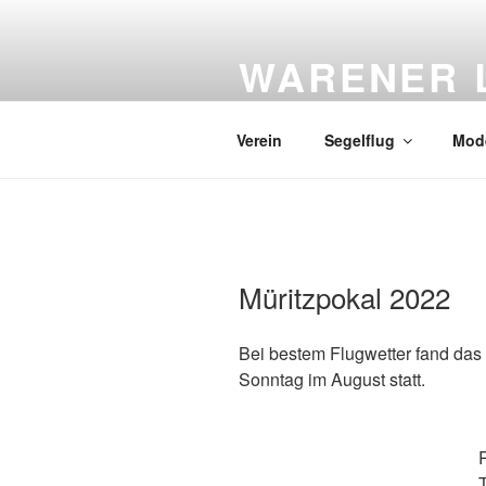
Zum Inhalt springen
WARENER L
Sitz: Flugplatz Waren-Vielist * 
Verein
Segelflug
Mode
VERÖFFENTLICHT AM
Müritzpokal 2022
Bei bestem Flugwetter fand das
Sonntag im August statt.