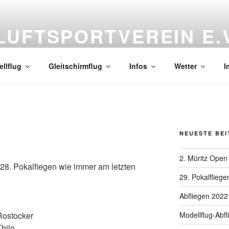
UFTSPORTVEREIN E.V
17194 Vielist * Tel.: 03991-122476 * eMail: info@waren-lsv.de
llflug
Gleitschirmflug
Infos
Wetter
I
NEUESTE BE
2. Müritz Open
 28. Pokalfiegen wie immer am letzten
29. Pokalfliege
Abfliegen 2022
Modellflug-Abf
Rostocker
Thilo