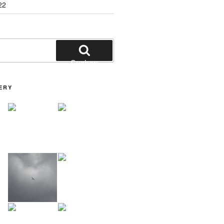
22
Suchen
ERY