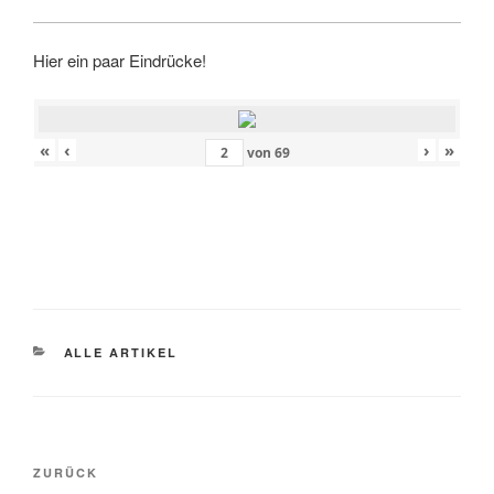
Hier ein paar Eindrücke!
«
‹
›
»
von
69
KATEGORIEN
ALLE ARTIKEL
Beitragsnavigation
Vorheriger Beitrag
ZURÜCK