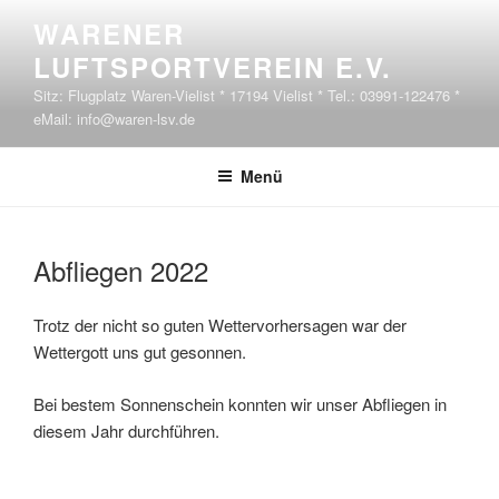
Zum Inhalt springen
WARENER
LUFTSPORTVEREIN E.V.
Sitz: Flugplatz Waren-Vielist * 17194 Vielist * Tel.: 03991-122476 *
eMail: info@waren-lsv.de
Menü
VERÖFFENTLICHT AM
Abfliegen 2022
Trotz der nicht so guten Wettervorhersagen war der
Wettergott uns gut gesonnen.
Bei bestem Sonnenschein konnten wir unser Abfliegen in
diesem Jahr durchführen.