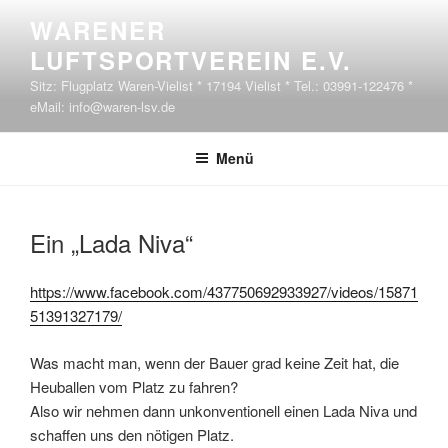
Zum Inhalt springen
WARENER
LUFTSPORTVEREIN E.V.
Sitz: Flugplatz Waren-Vielist * 17194 Vielist * Tel.: 03991-122476 *
eMail: info@waren-lsv.de
Menü
VERÖFFENTLICHT AM
Ein „Lada Niva“
https://www.facebook.com/437750692933927/videos/15871
51391327179/
Was macht man, wenn der Bauer grad keine Zeit hat, die
Heuballen vom Platz zu fahren?
Also wir nehmen dann unkonventionell einen Lada Niva und
schaffen uns den nötigen Platz.