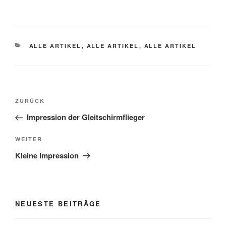
KATEGORIEN
ALLE ARTIKEL
,
ALLE ARTIKEL
,
ALLE ARTIKEL
Beitragsnavigation
Vorheriger Beitrag
ZURÜCK
Impression der Gleitschirmflieger
Nächster Beitrag
WEITER
Kleine Impression
NEUESTE BEITRÄGE