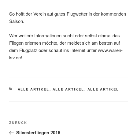
So hofft der Verein auf gutes Flugwetter in der kommenden
Saison.
Wer weitere Informationen sucht oder selbst einmal das
Fliegen erlernen möchte, der meldet sich am besten auf
dem Flugplatz oder schaut ins Internet unter www.waren-
lsv.de!
KATEGORIEN
ALLE ARTIKEL
,
ALLE ARTIKEL
,
ALLE ARTIKEL
Beitragsnavigation
Vorheriger Beitrag
ZURÜCK
Silvesterfliegen 2016