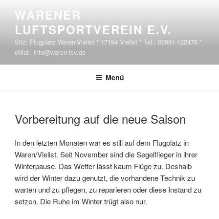
Zum Inhalt springen
WARENER
LUFTSPORTVEREIN E.V.
Sitz: Flugplatz Waren-Vielist * 17194 Vielist * Tel.: 03991-122476 *
eMail: info@waren-lsv.de
Menü
VERÖFFENTLICHT AM
Vorbereitung auf die neue Saison
In den letzten Monaten war es still auf dem Flugplatz in
Waren/Vielist. Seit November sind die Segelflieger in ihrer
Winterpause. Das Wetter lässt kaum Flüge zu. Deshalb
wird der Winter dazu genutzt, die vorhandene Technik zu
warten und zu pflegen, zu reparieren oder diese Instand zu
setzen. Die Ruhe im Winter trügt also nur.